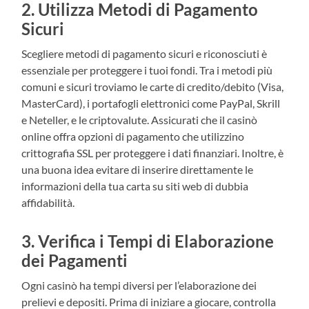
2. Utilizza Metodi di Pagamento
Sicuri
Scegliere metodi di pagamento sicuri e riconosciuti è
essenziale per proteggere i tuoi fondi. Tra i metodi più
comuni e sicuri troviamo le carte di credito/debito (Visa,
MasterCard), i portafogli elettronici come PayPal, Skrill
e Neteller, e le criptovalute. Assicurati che il casinò
online offra opzioni di pagamento che utilizzino
crittografia SSL per proteggere i dati finanziari. Inoltre, è
una buona idea evitare di inserire direttamente le
informazioni della tua carta su siti web di dubbia
affidabilità.
3. Verifica i Tempi di Elaborazione
dei Pagamenti
Ogni casinò ha tempi diversi per l’elaborazione dei
prelievi e depositi. Prima di iniziare a giocare, controlla