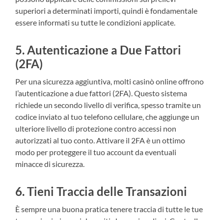
superiori a determinati importi, quindi è fondamentale
essere informati su tutte le condizioni applicate.
5. Autenticazione a Due Fattori
(2FA)
Per una sicurezza aggiuntiva, molti casinò online offrono
l’autenticazione a due fattori (2FA). Questo sistema
richiede un secondo livello di verifica, spesso tramite un
codice inviato al tuo telefono cellulare, che aggiunge un
ulteriore livello di protezione contro accessi non
autorizzati al tuo conto. Attivare il 2FA è un ottimo
modo per proteggere il tuo account da eventuali
minacce di sicurezza.
6. Tieni Traccia delle Transazioni
È sempre una buona pratica tenere traccia di tutte le tue